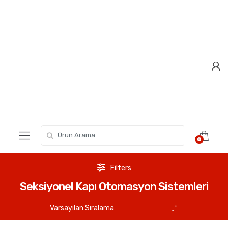
Skip
Skip
to
to
navigation
content
Search for:
0
Filters
Seksiyonel Kapı Otomasyon Sistemleri