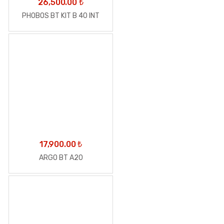
26,500.00
₺
PHOBOS BT KIT B 40 INT
17,900.00
₺
ARGO BT A20