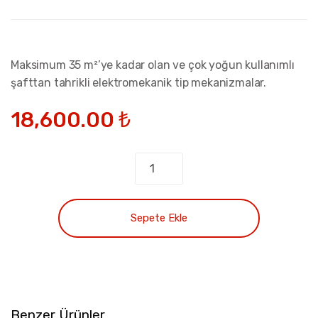
Maksimum 35 m²’ye kadar olan ve çok yoğun kullanımlı
şafttan tahrikli elektromekanik tip mekanizmalar.
18,600.00
₺
ARGO
BT
A35
quantity
Sepete Ekle
Benzer Ürünler