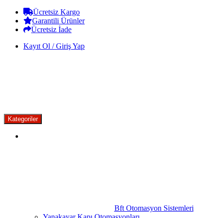
Skip
Skip
Ücretsiz Kargo
to
to
Garantili Ürünler
navigation
content
Ücretsiz İade
Kayıt Ol / Giriş Yap
Kategoriler
Bft Otomasyon Sistemleri
Yanakayar Kapı Otomasyonları