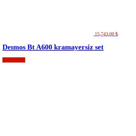
15,743.00
₺
Deımos Bt A600 kramayersiz set
Sepete Ekle