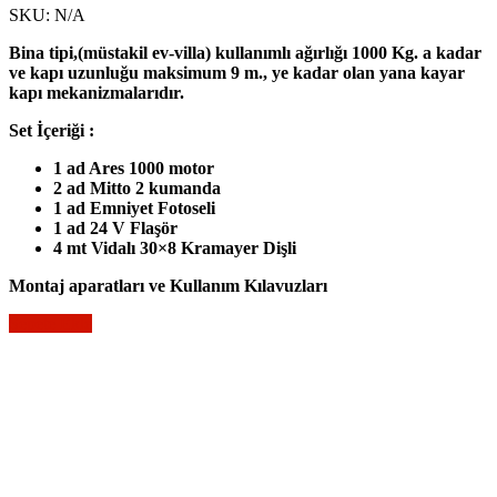
SKU:
N/A
Bina tipi,(müstakil ev-villa) kullanımlı ağırlığı 1000 Kg. a kadar
ve kapı uzunluğu maksimum 9 m., ye kadar olan yana kayar
kapı mekanizmalarıdır.
Set İçeriği :
1 ad Ares 1000 motor
2 ad Mitto 2 kumanda
1 ad Emniyet Fotoseli
1 ad 24 V Flaşör
4 mt Vidalı 30×8 Kramayer Dişli
Montaj aparatları ve Kullanım Kılavuzları
Sepete Ekle