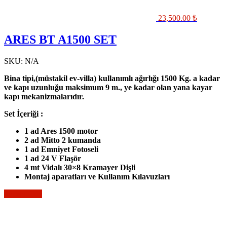
23,500.00
₺
ARES BT A1500 SET
SKU:
N/A
Bina tipi,(müstakil ev-villa) kullanımlı ağırlığı 1500 Kg. a kadar
ve kapı uzunluğu maksimum 9 m., ye kadar olan yana kayar
kapı mekanizmalarıdır.
Set İçeriği :
1 ad Ares 1500 motor
2 ad Mitto 2 kumanda
1 ad Emniyet Fotoseli
1 ad 24 V Flaşör
4 mt Vidalı 30×8 Kramayer Dişli
Montaj aparatları ve Kullanım Kılavuzları
Sepete Ekle