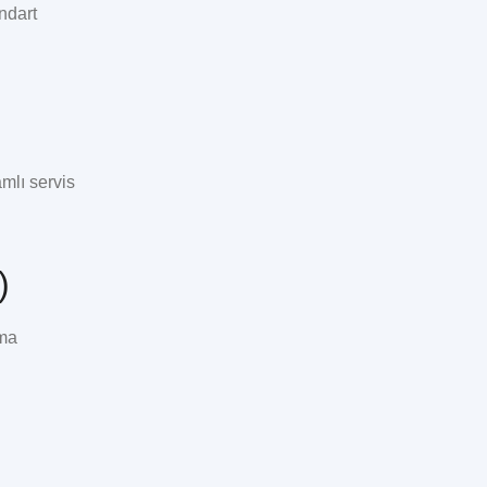
ndart
amlı servis
)
ama