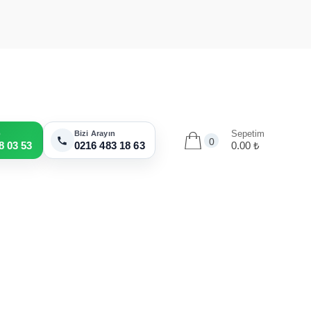
Sepetim
p
Bizi Arayın
0
8 03 53
0216 483 18 63
0.00 ₺