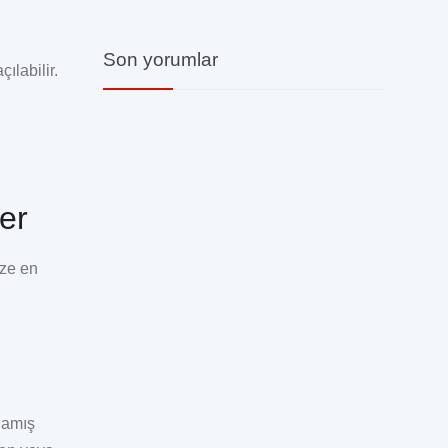
Son yorumlar
ılabilir.
er
ize en
lamış