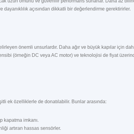
ancak uzun ömürlü ve güvenilir performans sunarlar. Daha az bili
e dayanıklılık açısından dikkatli bir değerlendirme gerektirirler.
lirleyen önemli unsurlardır. Daha ağır ve büyük kapılar için dah
rensibi (örneğin DC veya AC motor) ve teknolojisi de fiyat üzerind
itli ek özelliklerle de donatılabilir. Bunlar arasında:
ıp kapatma imkanı.
liği artıran hassas sensörler.