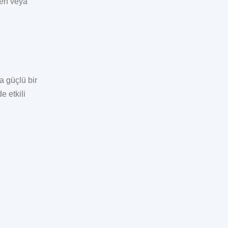
nen veya
a güçlü bir
e etkili