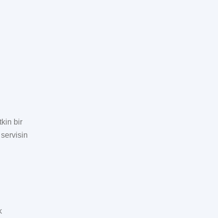
kin bir
 servisin
k