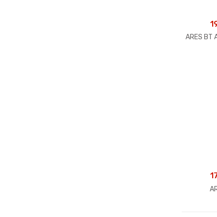
1
ARES BT 
1
A