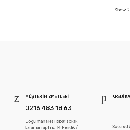
MÜŞTERI HIZMETLERI
KREDI K
0216 483 18 63
Dogu mahallesi itibar sokak
Secured 
karaman apt.no 14 Pendik /