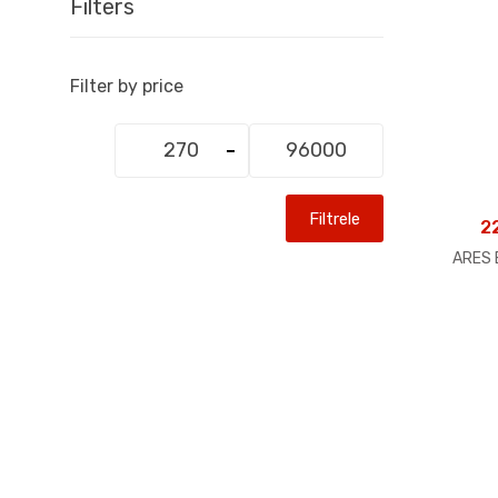
Filters
Filter by price
En
En
düşük
yüksek
fiyat
fiyat
Filtrele
2
ARES 