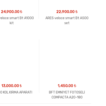
24,900.00
₺
22,900.00
₺
eloce smart Bt A1000
ARES veloce smart Bt A500
kit
set
13,000.00
₺
1,450.00
₺
0 KOL KIRMA APARATI
BFT EMNİYET FOTOSELİ
COMPACTA A20-180