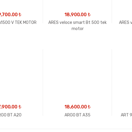
9,700.00
₺
18,900.00
₺
A1500 V TEK MOTOR
ARES veloce smart Bt 500 tek
ARES v
motor
7,900.00
₺
18,600.00
₺
RGO BT A20
ARGO BT A35
ART 9