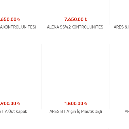
,650.00
₺
7,650.00
₺
A KONTROL ÜNİTESİ
ALENA SSW2 KONTROL ÜNİTESİ
ARES & I
,900.00
₺
1,800.00
₺
BT A Üst Kapak
ARES BT A’için İç Plastik Dişli
AR