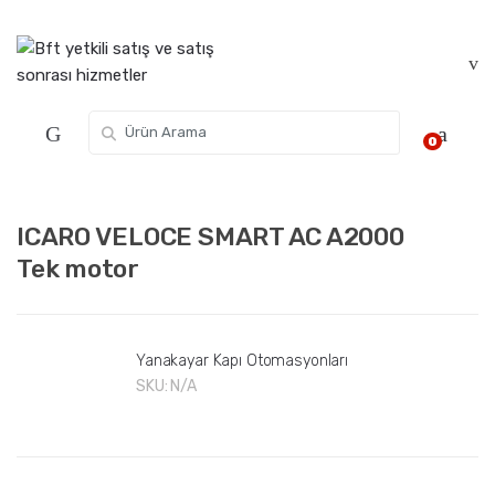
Skip
Skip
to
to
navigation
content
Search for:
0
ICARO VELOCE SMART AC A2000
Tek motor
Yanakayar Kapı Otomasyonları
SKU:
N/A