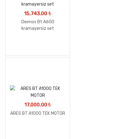
15,743.00
₺
Deımos Bt A600
kramayersiz set
17,000.00
₺
ARES BT A1000 TEK MOTOR