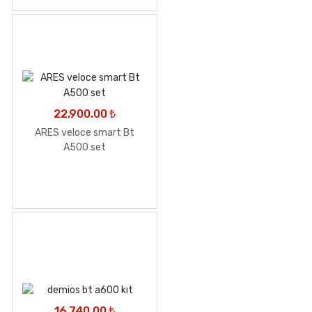
22,900.00
₺
ARES veloce smart Bt
A500 set
16,740.00
₺