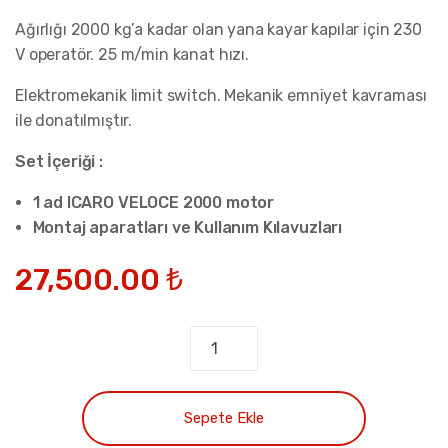
Ağırlığı 2000 kg’a kadar olan yana kayar kapılar için 230
V operatör. 25 m/min kanat hızı.
Elektromekanik limit switch. Mekanik emniyet kavraması
ile donatılmıştır.
Set İçeriği :
1 ad ICARO VELOCE 2000 motor
Montaj aparatları ve Kullanım Kılavuzları
27,500.00
₺
ICARO
VELOCE
SMART
AC
Sepete Ekle
A2000