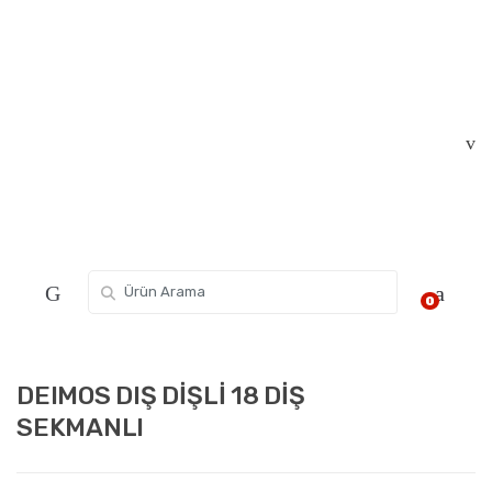
Skip
Skip
to
to
navigation
content
Search for:
0
DEIMOS DIŞ DİŞLİ 18 DİŞ
SEKMANLI