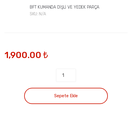
BFT KUMANDA DİŞLİ VE YEDEK PARÇA
SKU:
N/A
1,900.00
₺
DEIMOS
DIŞ
DİŞLİ
18
Sepete Ekle
DİŞ
SEKMANLI
quantity